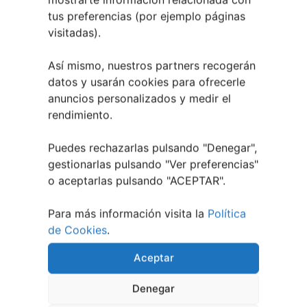
Festival Noites Teatrais de Vilamarín 2026
12
tus preferencias (por ejemplo páginas
julio, 2026
visitadas).
Verano Cultural de Seixalbo 2026
31 mayo,
2026
Así mismo, nuestros partners recogerán
A bailar! | Espectáculo en Baños de Molga
31
datos y usarán cookies para ofrecerle
mayo, 2026
anuncios personalizados y medir el
Noticias de Pontevedraplan
rendimiento.
Así serán las Fiestas de la Peregrina 2026
4
Puedes rechazarlas pulsando "Denegar",
agosto, 2026
gestionarlas pulsando "
Ver preferencias
"
El XXXII Festival Internacional de Jazz e Blues
o aceptarlas pulsando "ACEPTAR".
de Pontevedra reunirá a grandes músicos del 3
al 7 de agosto
27 julio, 2026
Para más información visita la
Política
Vilaboa | Verano Cultural 2026
2 julio, 2026
de Cookies
.
Aceptar
Denegar