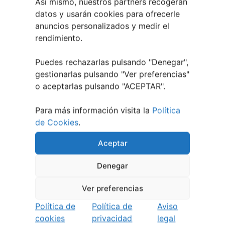
Así mismo, nuestros partners recogerán
datos y usarán cookies para ofrecerle
anuncios personalizados y medir el
rendimiento.
Puedes rechazarlas pulsando "Denegar",
Berete Rock 2026 | Festival de Rock de
gestionarlas pulsando "
Ver preferencias
"
Chapela
o aceptarlas pulsando "ACEPTAR".
28 julio, 2026
Para más información visita la
Política
Noticias de Ourenseplan
de Cookies
.
Festival Noites Teatrais de Vilamarín 2026
12
Aceptar
julio, 2026
Verano Cultural de Seixalbo 2026
31 mayo,
Denegar
2026
A bailar! | Espectáculo en Baños de Molga
31
Ver preferencias
mayo, 2026
Política de
Política de
Aviso
Noticias de Pontevedraplan
cookies
privacidad
legal