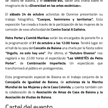
de Teatro de Baiona, y el
colectivo 85C
darán una charla sobre el
imaginario de la
«Diversidad en las artes escénicas».
El
sábado 24 de octubre
activistas de Ourense presentarán su
trabajo fotográfico,
“Cuerpos, feminismo y territorios”.
Esta
exposición fue creada a través de la participación de las mujeres de la
comisión de sexo afectividad del
Centro Social A Galleira.
Petra Porter y Comité Marikas
serán los encargados de ponerle fin a
la programación el
31 de octubre a las 12:00 horas
. Tendrá lugar en
el hall de la casa del
Concello de Baiona
una charla por la fiesta sobre
“Orgullo, no solo hay uno”
. Por último, el
“Outubro Diverso”
nos
regalará a las 22:00 horas el espectáculo
“Las VARIETÉS de Petra
Porter”
, de
Combinación Imperfecta
. Un espectáculo que
transformará al público en protagonistas.
Esta programación especial de Baiona es el trabajo conjunto de la
Concejalía de Igualdad de Baiona
, de
activistas de la Marcha
Mundial de las Mujeres y de la Casa Colorida
, y cuenta también con
la colaboración de la
Asociación de Amas de Casa de Baiona y la
Asociación de Viudas de Baiona
.
Cartel del evento