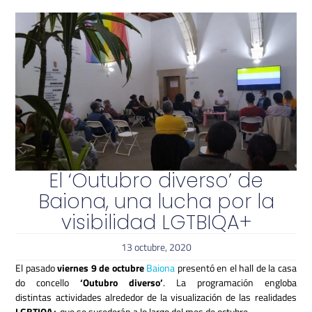
El ‘Outubro diverso’ de
Baiona, una lucha por la
visibilidad LGTBIQA+
13 octubre, 2020
El pasado
viernes 9 de octubre
Baiona
presentó en el hall de la casa
do concello
‘Outubro diverso’
. La programación engloba
distintas actividades alrededor de la visualización de las realidades
LGBTIQA+
que se sucederán a lo largo del mes de octubre.