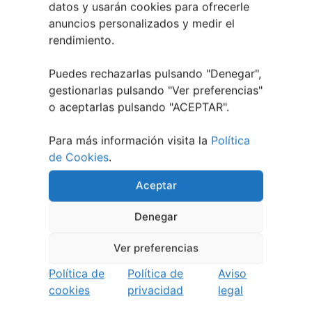
datos y usarán cookies para ofrecerle
El XXXII Festival Internacional de Jazz e Blues
anuncios personalizados y medir el
de Pontevedra reunirá a grandes músicos del 3
rendimiento.
al 7 de agosto
27 julio, 2026
Vilaboa | Verano Cultural 2026
2 julio, 2026
Puedes rechazarlas pulsando "Denegar",
gestionarlas pulsando "
Ver preferencias
"
o aceptarlas pulsando "ACEPTAR".
Para más información visita la
Política
de Cookies
.
Aceptar
Denegar
Ver preferencias
Política de
Política de
Aviso
cookies
privacidad
legal