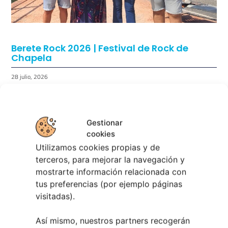
Berete Rock 2026 | Festival de Rock de
Chapela
28 julio, 2026
Noticias de Ourenseplan
Festival Noites Teatrais de Vilamarín 2026
12
Gestionar
julio, 2026
cookies
Verano Cultural de Seixalbo 2026
31 mayo,
Utilizamos cookies propias y de
2026
terceros, para mejorar la navegación y
A bailar! | Espectáculo en Baños de Molga
31
mostrarte información relacionada con
mayo, 2026
tus preferencias (por ejemplo páginas
Noticias de Pontevedraplan
visitadas).
Así serán las Fiestas de la Peregrina 2026
4
Así mismo, nuestros partners recogerán
agosto, 2026