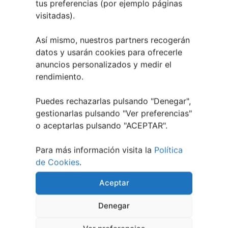
tus preferencias (por ejemplo páginas
Verano Cultural de Seixalbo 2026
31 mayo,
visitadas).
2026
A bailar! | Espectáculo en Baños de Molga
31
Así mismo, nuestros partners recogerán
mayo, 2026
datos y usarán cookies para ofrecerle
Noticias de Pontevedraplan
anuncios personalizados y medir el
rendimiento.
Así serán las Fiestas de la Peregrina 2026
4
agosto, 2026
Puedes rechazarlas pulsando "Denegar",
El XXXII Festival Internacional de Jazz e Blues
gestionarlas pulsando "
Ver preferencias
"
de Pontevedra reunirá a grandes músicos del 3
o aceptarlas pulsando "ACEPTAR".
al 7 de agosto
27 julio, 2026
Vilaboa | Verano Cultural 2026
2 julio, 2026
Para más información visita la
Política
de Cookies
.
Aceptar
Denegar