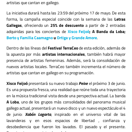
artistas que cantan en gallego.
La iniciativa durará hasta las 23:59 del próximo 17 de mayo. De esta
forma, la campaña especial coincide con la semana de las
Letras
Gallegas
, ofreciendo un
25% de descuento
a partir de 2 entradas
adquiridas para los conciertos de
Xisco Feijoó
; A Banda da Loba;
Berto y Familia Caamagno
u
Ortiga y Grande Amore
.
Dentro de las líneas del
Festival TerraCeo
de esta edición, además de
la apuesta por más
artistas internacionales
, también habrá mayor
presencia de artistas femeninas. Además, será la consolidación de
nuevos artistas locales. TerraCeo también incrementa el número de
artistas que cantan en gallego en su programación.
Xisco Feijoó
presentará su nuevo trabajo
Peixe
el próximo 3 de junio.
Es una propuesta fresca, una realidad que reúne toda una trayectoria
en la música tradicional vista desde una perspectiva actual. La banda
A Loba
, uno de los grupos más consolidados del panorama musical
gallego actual, presentará un nuevo disco y un nuevo espectáculo el 4
de junio:
Xabón Lagarta
, inspirado en el universo vital de las
lavanderas y en esos espacios de libertad , confianza y
desobediencia que fueron los lavados. El pasado y el presente.