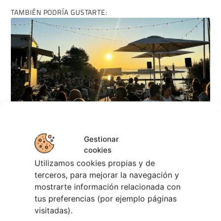
TAMBIÉN PODRÍA GUSTARTE:
Gestionar
cookies
Regresan los Conciertos a los Chiringuitos
de Vigo
Utilizamos cookies propias y de
terceros, para mejorar la navegación y
5 agosto, 2026
mostrarte información relacionada con
tus preferencias (por ejemplo páginas
visitadas).