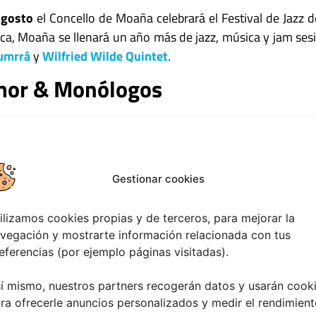
Agosto
el Concello de Moaña celebrará el Festival de Jazz 
ca, Moaña se llenará un año más de jazz, música y jam sesi
umrrá
y
Wilfried Wilde Quintet
.
mor & Monólogos
sta vigués
«Miguel Lago»
volverá a Galicia con su inconfu
das. Y el
Sábado 15 de Agosto
habrá dos alternativas: La
skis»
en Vigo.
Gestionar cookies
ilizamos cookies propias y de terceros, para mejorar la
vegación y mostrarte información relacionada con tus
eferencias (por ejemplo páginas visitadas).
í mismo, nuestros partners recogerán datos y usarán cook
ra ofrecerle anuncios personalizados y medir el rendimient