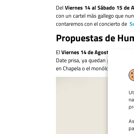
Del
Viernes 14 al Sábado 15 de 
con un cartel más gallego que nun
contaremos con el concierto de
S
Propuestas de Hu
El
Viernes 14 de Agosto
el humori
Date prisa, ya quedan pocas entra
en Chapela o el monólogo de
«Mo
Ut
na
pr
As
pa