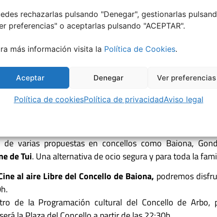
edes rechazarlas pulsando "Denegar", gestionarlas pulsan
er preferencias
" o aceptarlas pulsando "ACEPTAR".
ra más información visita la
Política de Cookies
.
Aceptar
Denegar
Ver preferencias
Política de cookies
Política de privacidad
Aviso legal
7 propuestas en 7 concellos
 de varias propuestas en concellos como Baiona, Gon
ne de Tui
. Una alternativa de ocio segura y para toda la famil
Cine al aire Libre del Concello de Baiona,
podremos disfrut
0h.
tro de la Programación cultural del Concello de Arbo, p
 será la Plaza del Concello a partir de las 22:30h.