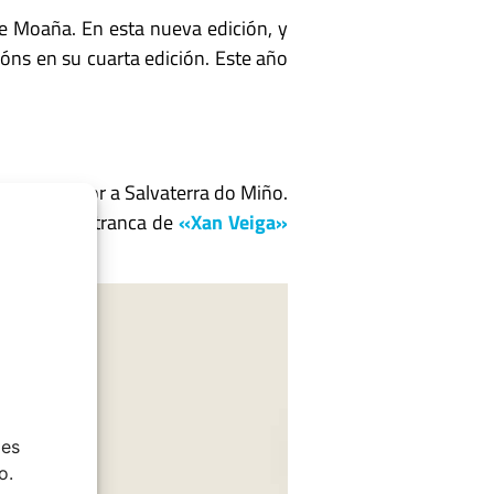
de Moaña. En esta nueva edición, y
óns en su cuarta edición. Este año
ndible humor a Salvaterra do Miño.
 noche de retranca de
«Xan Veiga»
ies
o.