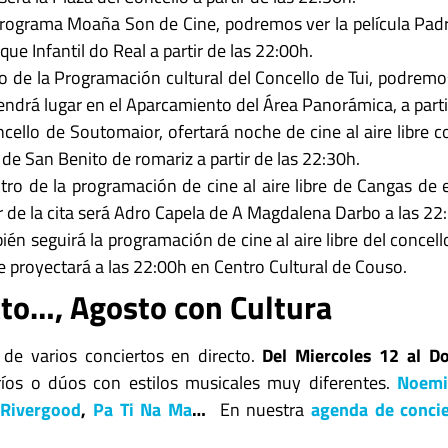
 programa Moaña Son de Cine, podremos ver la película Pad
que Infantil do Real a partir de las 22:00h.
ro de la Programación cultural del Concello de Tui, podremo
 tendrá lugar en el Aparcamiento del Área Panorámica, a parti
ncello de Soutomaior, ofertará noche de cine al aire libre co
 de San Benito de romariz a partir de las 22:30h.
ntro de la programación de cine al aire libre de Cangas de 
r de la cita será Adro Capela de A Magdalena Darbo a las 22
én seguirá la programación de cine al aire libre del concel
 proyectará a las 22:00h en Centro Cultural de Couso.
cto…, Agosto con Cultura
de varios conciertos en directo.
Del Miercoles 12 al 
ríos o dúos con estilos musicales muy diferentes.
Noemi
,
Rivergood
,
Pa Ti Na Ma
…
En nuestra
agenda de conci