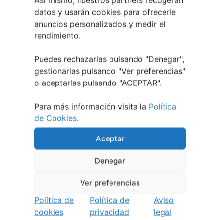
Así mismo, nuestros partners recogerán
Así serán las Fiestas de la Peregrina 2026
4
datos y usarán cookies para ofrecerle
agosto, 2026
anuncios personalizados y medir el
El XXXII Festival Internacional de Jazz e Blues
rendimiento.
de Pontevedra reunirá a grandes músicos del 3
al 7 de agosto
27 julio, 2026
Puedes rechazarlas pulsando "Denegar",
Vilaboa | Verano Cultural 2026
2 julio, 2026
gestionarlas pulsando "
Ver preferencias
"
o aceptarlas pulsando "ACEPTAR".
Para más información visita la
Política
de Cookies
.
Aceptar
Denegar
Ver preferencias
Política de
Política de
Aviso
cookies
privacidad
legal