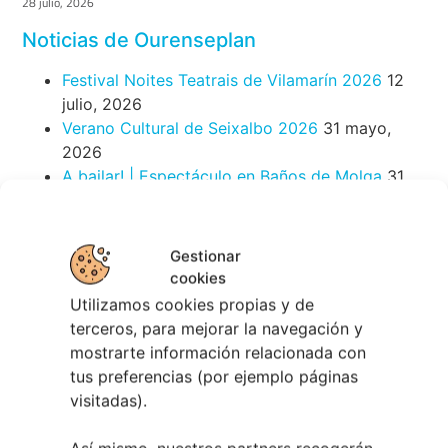
Berete Rock 2026 | Festival de Rock de
Chapela
28 julio, 2026
Noticias de Ourenseplan
Gestionar
Festival Noites Teatrais de Vilamarín 2026
12
cookies
julio, 2026
Utilizamos cookies propias y de
Verano Cultural de Seixalbo 2026
31 mayo,
terceros, para mejorar la navegación y
2026
mostrarte información relacionada con
A bailar! | Espectáculo en Baños de Molga
31
tus preferencias (por ejemplo páginas
mayo, 2026
visitadas).
Noticias de Pontevedraplan