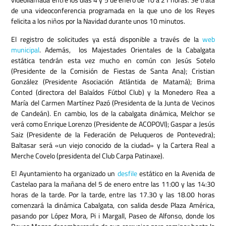
de una videoconferencia programada en la que uno de los Reyes
felicita a los niños por la Navidad durante unos 10 minutos.
E
l registro de solicitudes ya está disponible a través de la
web
municipal
.
Además,
los Majestades Orientales de la Cabalgata
estática tendrán esta vez mucho en común con Jesús Sotelo
(Presidente de la Comisión de Fiestas de Santa Ana);
Cristian
González (Presidente Asociación Atlántida de Matamá);
Brima
Conted (directora del Balaídos Fútbol Club) y la Monedero Rea a
María del Carmen Martínez Pazó (Presidenta de la Junta de Vecinos
de Candeán).
En cambio, los de la cabalgata dinámica, Melchor se
verá como Enrique Lorenzo (Presidente de ACOPOVI);
Gaspar a Jesús
Saiz (Presidente de la Federación de Peluqueros de Pontevedra);
Baltasar será «un viejo conocido de la ciudad» y la Cartera Real a
Merche Covelo (presidenta del Club Carpa Patinaxe).
El Ayuntamiento ha organizado un
desfile
estático en la Avenida de
Castelao para la mañana del 5 de enero entre las 11:00 y las 14:30
horas de la tarde.
Por la tarde, entre las 17.30 y las 18.00 horas
comenzará la dinámica Cabalgata, con salida desde Plaza América,
pasando por López Mora, Pi i Margall, Paseo de Alfonso, donde los