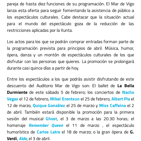
pareja de hasta diez funciones de su programación. El Mar de Vigo
lanza esta oferta para seguir fomentando la asistencia de público a
los espectáculos culturales. Cabe destacar que la situación actual
para el mundo del espectáculo goza de la reducción de las
restricciones aplicadas por la Xunta.
Los actos para los que se podrán comprar entradas forman parte de
la programación prevista para principios de abril. Música, humor,
ópera, danza y un montón de espectáculos culturales de los que
disfrutar con las personas que quieres. La promoción se prolongará
durante casi quince días a partir de hoy.
Entre los espectáculos a los que podrás asistir disfrutando de este
descuento del Auditorio Mar de Vigo son: El ballet de
La Bella
Durmiente
de este sábado 5 de febrero; los conciertos de
Nacho
Vegas
el 12 de febrero,
Mikel Erentxun
el 25 de febrero,
Albert Pla
el
12 de marzo,
Quique González
el 25 de marzo y
Miss Caffeina
el 2
de abril. También estará disponible la promoción para la primera
sesión del musical
Ghost
, el 3 de marzo a las 20.30 horas; el
homenaje
Remember Queen
el 11 de marzo , el espectáculo
humorístico de
Carlos Latre
el 18 de marzo; o la gran ópera de
G.
Verdi
,
Aida
, el 3 de abril.