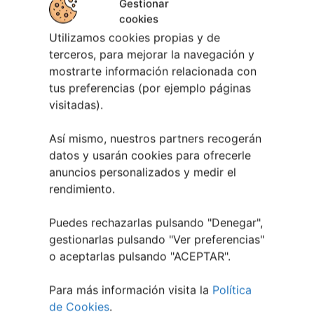
Gestionar
cookies
Utilizamos cookies propias y de
Berete Rock 2026 | Festival de Rock de
terceros, para mejorar la navegación y
Chapela
mostrarte información relacionada con
tus preferencias (por ejemplo páginas
28 julio, 2026
visitadas).
Noticias de Ourenseplan
Así mismo, nuestros partners recogerán
Festival Noites Teatrais de Vilamarín 2026
12
datos y usarán cookies para ofrecerle
julio, 2026
anuncios personalizados y medir el
Verano Cultural de Seixalbo 2026
31 mayo,
rendimiento.
2026
A bailar! | Espectáculo en Baños de Molga
31
Puedes rechazarlas pulsando "Denegar",
mayo, 2026
gestionarlas pulsando "
Ver preferencias
"
Noticias de Pontevedraplan
o aceptarlas pulsando "ACEPTAR".
Así serán las Fiestas de la Peregrina 2026
4
Para más información visita la
Política
agosto, 2026
de Cookies
.
El XXXII Festival Internacional de Jazz e Blues