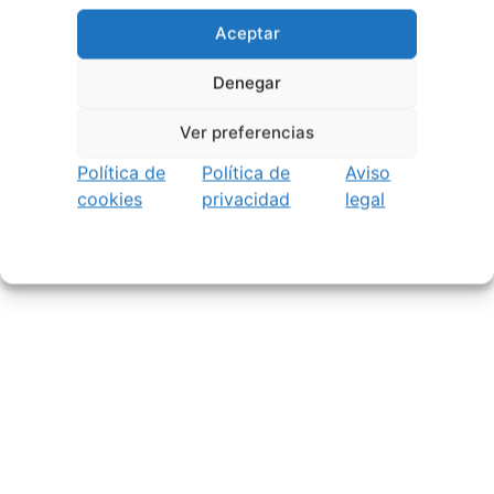
de Pontevedra reunirá a grandes músicos del 3
Aceptar
al 7 de agosto
27 julio, 2026
Vilaboa | Verano Cultural 2026
2 julio, 2026
Denegar
Ver preferencias
Política de
Política de
Aviso
cookies
privacidad
legal