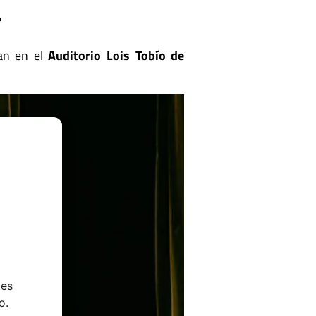
r
an en el
Auditorio Lois Tobío de
ies
o.