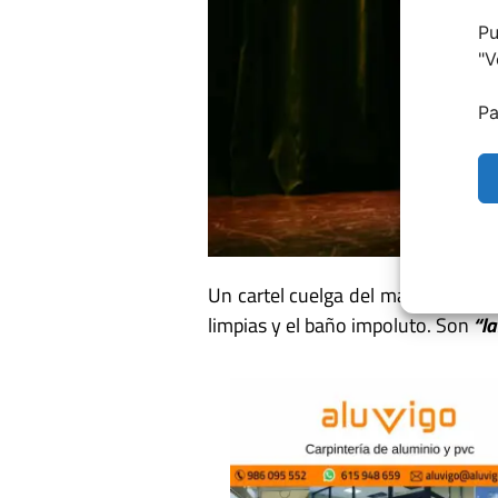
Pu
"
V
Pa
Un cartel cuelga del manubrio de 
limpias y el baño impoluto. Son
“l