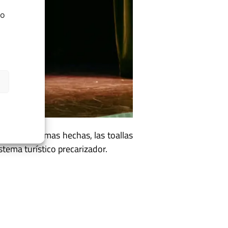
do
 playa, las camas hechas, las toallas
istema turístico precarizador.