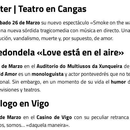
er | Teatro en Cangas
bado 26 de Marzo
su nuevo espectáculo «Smoke on the wa
na nueva sórdida tragicomedia con música en directo. Una 
itución, vandalismo, muerte y, por supuesto, de amor.
dondela «Love está en el aire»
 de Marzo
en el
Auditorio do Multiusos da Xunqueira
de 
id Amor
es un
monologuista
y actor pontevedrés que no ten
ional. Sin embargo, en un momento de su vida el
humor
d
visiones y teatros.
logo en Vigo
de Marzo
en el
Casino de Vigo
con su peculiar retranca
os, somos… «daquela maneira».