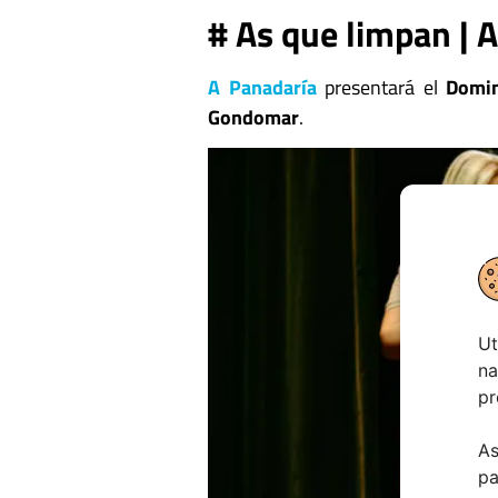
# As que limpan | 
A Panadaría
presentará el
Domi
Gondomar
.
Ut
na
pr
As
pa