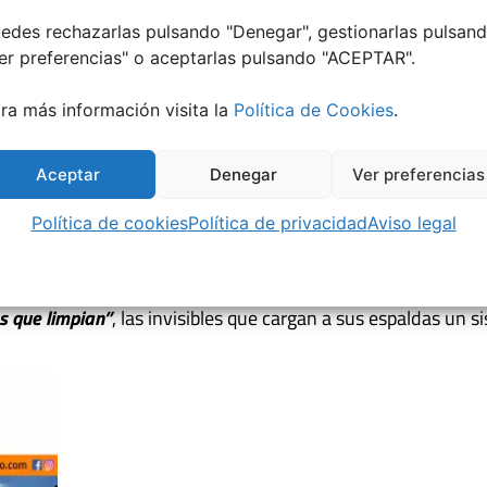
edes rechazarlas pulsando "Denegar", gestionarlas pulsan
er preferencias
" o aceptarlas pulsando "ACEPTAR".
ra más información visita la
Política de Cookies
.
Aceptar
Denegar
Ver preferencias
Política de cookies
Política de privacidad
Aviso legal
la habitación.
“Por favor, arregle el cuarto”
. Al regreso de la
as que limpian”
, las invisibles que cargan a sus espaldas un s