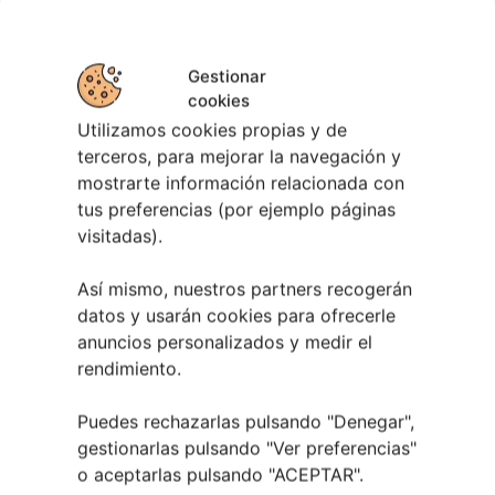
Gestionar
cookies
Utilizamos cookies propias y de
terceros, para mejorar la navegación y
mostrarte información relacionada con
tus preferencias (por ejemplo páginas
Berete Rock 2026 | Festival de Rock de
visitadas).
Chapela
28 julio, 2026
Así mismo, nuestros partners recogerán
datos y usarán cookies para ofrecerle
Noticias de Ourenseplan
anuncios personalizados y medir el
Festival Noites Teatrais de Vilamarín 2026
12
rendimiento.
julio, 2026
Verano Cultural de Seixalbo 2026
31 mayo,
Puedes rechazarlas pulsando "Denegar",
2026
gestionarlas pulsando "
Ver preferencias
"
A bailar! | Espectáculo en Baños de Molga
31
o aceptarlas pulsando "ACEPTAR".