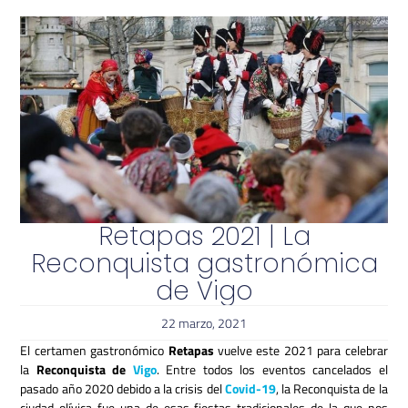
Retapas 2021 | La
Reconquista gastronómica
de Vigo
22 marzo, 2021
El certamen gastronómico
Retapas
vuelve este 2021 para celebrar
la
Reconquista de
Vigo
. Entre todos los eventos cancelados el
pasado año 2020 debido a la crisis del
Covid-19
, la Reconquista de la
ciudad olívica fue una de esas fiestas tradicionales de la que nos