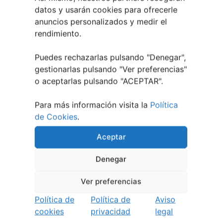
agosto, 2026
datos y usarán cookies para ofrecerle
El XXXII Festival Internacional de Jazz e Blues
anuncios personalizados y medir el
de Pontevedra reunirá a grandes músicos del 3
rendimiento.
al 7 de agosto
27 julio, 2026
Vilaboa | Verano Cultural 2026
2 julio, 2026
Puedes rechazarlas pulsando "Denegar",
gestionarlas pulsando "
Ver preferencias
"
o aceptarlas pulsando "ACEPTAR".
Para más información visita la
Política
de Cookies
.
Aceptar
Denegar
Ver preferencias
Política de
Política de
Aviso
cookies
privacidad
legal