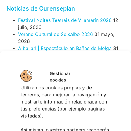
Berete Rock 2026 | Festival de Rock de
Chapela
28 julio, 2026
Noticias de Ourenseplan
Festival Noites Teatrais de Vilamarín 2026
12
Gestionar
julio, 2026
cookies
Verano Cultural de Seixalbo 2026
31 mayo,
Utilizamos cookies propias y de
2026
terceros, para mejorar la navegación y
A bailar! | Espectáculo en Baños de Molga
31
mostrarte información relacionada con
mayo, 2026
tus preferencias (por ejemplo páginas
visitadas).
Noticias de Pontevedraplan
Así serán las Fiestas de la Peregrina 2026
4
Así mismo, nuestros partners recogerán