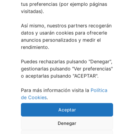
julio, 2026
tus preferencias (por ejemplo páginas
Verano Cultural de Seixalbo 2026
31 mayo,
visitadas).
2026
A bailar! | Espectáculo en Baños de Molga
31
Así mismo, nuestros partners recogerán
mayo, 2026
datos y usarán cookies para ofrecerle
Noticias de Pontevedraplan
anuncios personalizados y medir el
rendimiento.
Así serán las Fiestas de la Peregrina 2026
4
agosto, 2026
Puedes rechazarlas pulsando "Denegar",
El XXXII Festival Internacional de Jazz e Blues
gestionarlas pulsando "
Ver preferencias
"
de Pontevedra reunirá a grandes músicos del 3
o aceptarlas pulsando "ACEPTAR".
al 7 de agosto
27 julio, 2026
Vilaboa | Verano Cultural 2026
2 julio, 2026
Para más información visita la
Política
de Cookies
.
Aceptar
Denegar