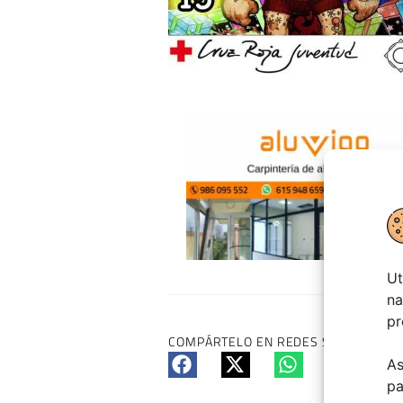
Ut
na
pr
COMPÁRTELO EN REDES SI TE HA GUS
As
pa