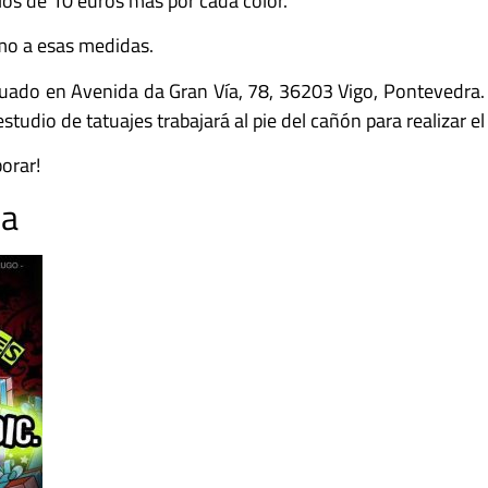
los de 10 euros más por cada color.
smo a esas medidas.
tuado en Avenida da Gran Vía, 78, 36203 Vigo, Pontevedra. 
estudio de tatuajes trabajará al pie del cañón para realizar 
orar!
ña