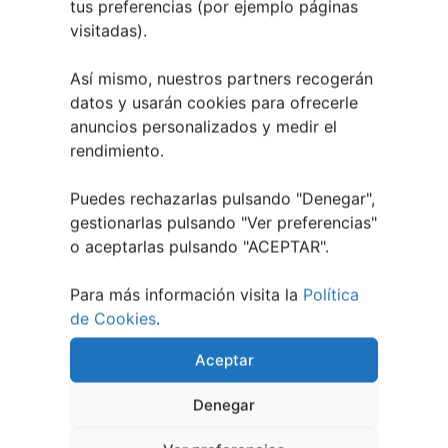
tus preferencias (por ejemplo páginas
Verano Cultural de Seixalbo 2026
31 mayo,
visitadas).
2026
A bailar! | Espectáculo en Baños de Molga
31
Así mismo, nuestros partners recogerán
mayo, 2026
datos y usarán cookies para ofrecerle
Noticias de Pontevedraplan
anuncios personalizados y medir el
rendimiento.
Así serán las Fiestas de la Peregrina 2026
4
agosto, 2026
Puedes rechazarlas pulsando "Denegar",
El XXXII Festival Internacional de Jazz e Blues
gestionarlas pulsando "
Ver preferencias
"
de Pontevedra reunirá a grandes músicos del 3
o aceptarlas pulsando "ACEPTAR".
al 7 de agosto
27 julio, 2026
Vilaboa | Verano Cultural 2026
2 julio, 2026
Para más información visita la
Política
de Cookies
.
Aceptar
Denegar