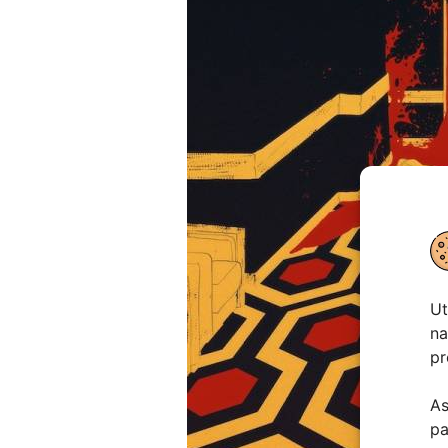
Ut
na
pr
As
pa