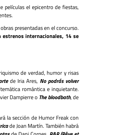
películas el epicentro de fiestas,
entes.
0 obras presentadas en el concurso.
n estrenos internacionales, 14 se
friquismo de verdad, humor y risas
orte
de Iria Ares,
No podrás volver
temática romántica e inquietante.
Javier Dampierre o
The bloodbath
, de
ará la sección de Humor Freak con
trica
de Joan Martín. También habrá
otas
de Dani Cornes,
R&R (Rêve et