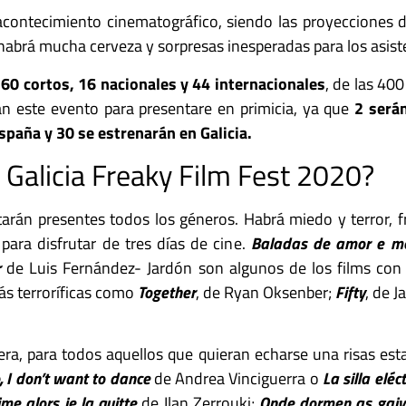
acontecimiento cinematográfico, siendo las proyecciones de 
habrá mucha cerveza y sorpresas inesperadas para los asist
o
60 cortos, 16 nacionales y 44 internacionales
, de las 40
 este evento para presentare en primicia, ya que
2 será
spaña y 30 se estrenarán en Galicia.
 Galicia Freaky Film Fest 2020?
starán presentes todos los géneros. Habrá miedo y terror, 
ara disfrutar de tres días de cine.
Baladas de amor e m
r
de Luis Fernández- Jardón son algunos de los films con 
ás terroríficas como
Together
, de Ryan Oksenber;
Fifty
, de 
ra, para todos aquellos que quieran echarse una risas est
, I don’t want to dance
de Andrea Vinciguerra o
La silla eléc
ime alors je la quitte
de Ilan Zerrouki;
Onde dormen as gaiv