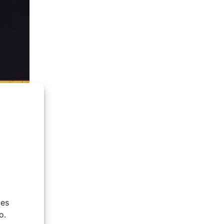
ies
o.