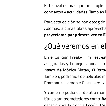
El festival es más que un simple 
conciertos y actividades. También 
Para esta edición se han escogid
Además, algunas obras aprovechan
proyectaran por primera vez en E
¿Qué veremos en el
En el Galician Freaky Film Fest e
aseguradas y la mejor animación p
nunca
, de Mónica Mateo,
El Baza
También, podremos de películas m
Emmanuel Hamon e Gilles Leroux.
Y como no podía ser de otra mane
títulos tan prometedores como
No
espacio para la ciencia ficción.
L
’a