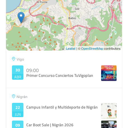
Leaflet
| ©
OpenStreetMap
contributors
Vigo
09:00
30
Primer Concurso Conciertos TuVigoplan
ABR
Nigrán
Campus Infantil y Multideporte de Nigrán
22
JUN
Car Boot Sale | Nigrán 2026
09