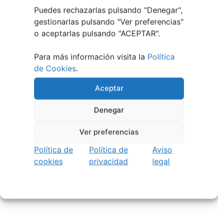
Noticias de Ourenseplan
Puedes rechazarlas pulsando "Denegar",
gestionarlas pulsando "
Ver preferencias
"
Festival Noites Teatrais de Vilamarín 2026
12
o aceptarlas pulsando "ACEPTAR".
julio, 2026
Verano Cultural de Seixalbo 2026
31 mayo,
Para más información visita la
Política
2026
de Cookies
.
A bailar! | Espectáculo en Baños de Molga
31
mayo, 2026
Aceptar
Noticias de Pontevedraplan
Denegar
Así serán las Fiestas de la Peregrina 2026
4
Ver preferencias
agosto, 2026
El XXXII Festival Internacional de Jazz e Blues
Política de
Política de
Aviso
de Pontevedra reunirá a grandes músicos del 3
cookies
privacidad
legal
al 7 de agosto
27 julio, 2026
Vilaboa | Verano Cultural 2026
2 julio, 2026