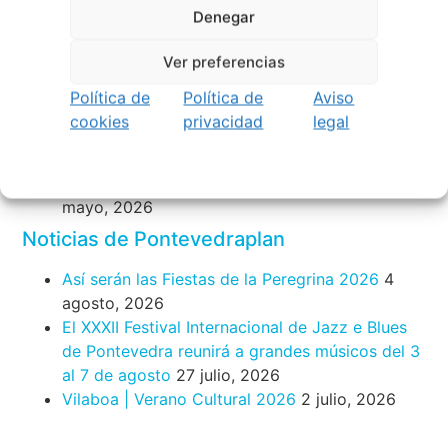
28 julio, 2026
Denegar
Noticias de Ourenseplan
Ver preferencias
Festival Noites Teatrais de Vilamarín 2026
12
Política de
Política de
Aviso
julio, 2026
cookies
privacidad
legal
Verano Cultural de Seixalbo 2026
31 mayo,
2026
A bailar! | Espectáculo en Baños de Molga
31
mayo, 2026
Noticias de Pontevedraplan
Así serán las Fiestas de la Peregrina 2026
4
agosto, 2026
El XXXII Festival Internacional de Jazz e Blues
de Pontevedra reunirá a grandes músicos del 3
al 7 de agosto
27 julio, 2026
Vilaboa | Verano Cultural 2026
2 julio, 2026