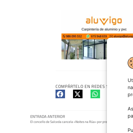
Ut
COMPÁRTELO EN REDES SI TE HA GUS
na
pr
As
pa
ENTRADA ANTERIOR
El concello de Salceda cancela «Noites na Rúa» por prevención
Pu