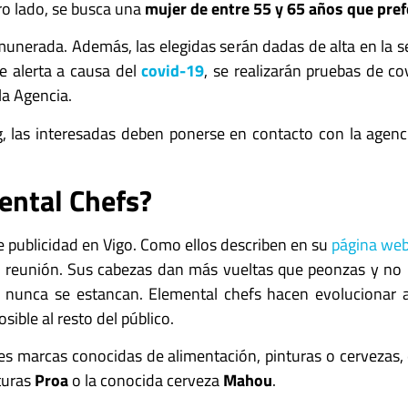
tro lado, se busca una
mujer de entre 55 y 65 años que pref
emunerada. Además, las elegidas serán dadas de alta en la s
de alerta a causa del
covid-19
, se realizarán pruebas de co
la Agencia.
ng, las interesadas deben ponerse en contacto con la agen
ental Chefs?
 publicidad en Vigo. Como ellos describen en su
página we
la reunión. Sus cabezas dan más vueltas que peonzas y no 
s nunca se estancan. Elemental chefs hacen evolucionar a
sible al resto del público.
 marcas conocidas de alimentación, pinturas o cervezas, e
nturas
Proa
o la conocida cerveza
Mahou
.