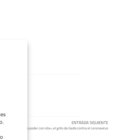
ies
o.
ENTRADA SIGUIENTE
«Non vas poder con nós», el grito de Gadis contra el coronavirus
do