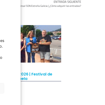
ENTRADA SIGUIENTE
Sinsal SON Estrella Galicia | ¿Cómo adquirir las entradas?
ies
o.
do
rete Rock 2026 | Festival de
ck de Chapela
ulio, 2026