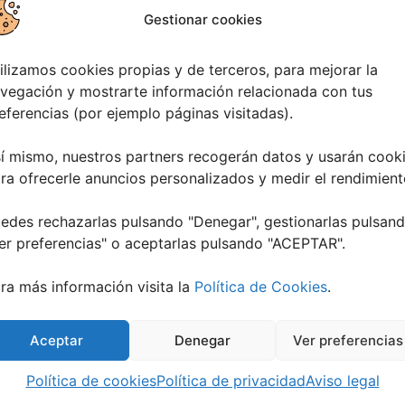
Gestionar cookies
ilizamos cookies propias y de terceros, para mejorar la
vegación y mostrarte información relacionada con tus
eferencias (por ejemplo páginas visitadas).
í mismo, nuestros partners recogerán datos y usarán cook
ra ofrecerle anuncios personalizados y medir el rendimient
edes rechazarlas pulsando "Denegar", gestionarlas pulsan
er preferencias
" o aceptarlas pulsando "ACEPTAR".
Eclipse Solar 2026 en Vigo: el Gran
Be
ra más información visita la
Política de Cookies
.
Evento Astronómico
Ro
4 agosto, 2026
28 j
Aceptar
Denegar
Ver preferencias
Política de cookies
Política de privacidad
Aviso legal
ilamarín 2026
12 julio, 2026