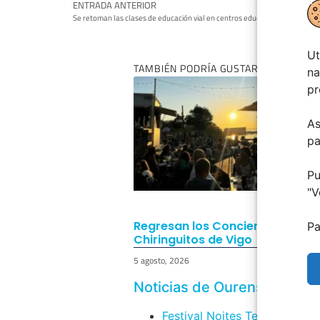
ENTRADA ANTERIOR
Se retoman las clases de educación vial en centros educativos
Ut
TAMBIÉN PODRÍA GUSTARTE:
na
pr
As
pa
Pu
"
V
Regresan los Conciertos a los
Pa
Chiringuitos de Vigo
5 agosto, 2026
Noticias de Ourenseplan
Festival Noites Teatrais de V