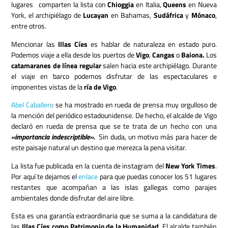
lugares comparten la lista con
Chioggia
en Italia,
Queens
en Nueva
York, el archipiélago de
Lucayan
en Bahamas,
Sudáfrica
y
Mónaco
,
entre otros.
Mencionar las
Illas Cíes
es hablar de naturaleza en estado puro.
Podemos viaje a ella desde los puertos de
Vigo
,
Cangas
o
Baiona.
Los
catamaranes de línea regular
salen hacia este archipiélago. Durante
el viaje en barco podemos disfrutar de las espectaculares e
imponentes vistas de la
ría de Vigo
.
Abel Caballero
se ha mostrado en rueda de prensa muy orgulloso de
la mención del periódico estadounidense. De hecho, el alcalde de Vigo
declaró en rueda de prensa que se te trata de un hecho con una
«importancia indescriptible».
Sin duda, un motivo más para hacer de
este paisaje natural un destino que merezca la pena visitar.
La lista fue publicada en la cuenta de instagram del
New York Times
.
Por aquí te dejamos el
enlace
para que puedas conocer los 51 lugares
restantes que acompañan a las islas gallegas como parajes
ambientales donde disfrutar del aire libre.
Esta es una garantía extraordinaria que se suma a la candidatura de
las
Illas Cíes como
Patrimonio de la Humanidad
. El alcalde también