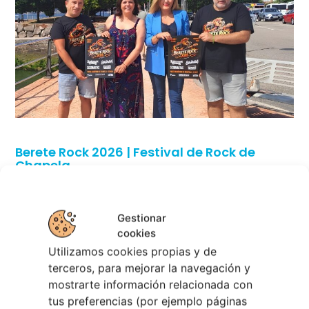
Berete Rock 2026 | Festival de Rock de
Chapela
28 julio, 2026
Noticias de Ourenseplan
Festival Noites Teatrais de Vilamarín 2026
12
julio, 2026
Verano Cultural de Seixalbo 2026
31 mayo,
2026
A bailar! | Espectáculo en Baños de Molga
31
mayo, 2026
Gestionar
Noticias de Pontevedraplan
cookies
Utilizamos cookies propias y de
Así serán las Fiestas de la Peregrina 2026
4
terceros, para mejorar la navegación y
agosto, 2026
mostrarte información relacionada con
El XXXII Festival Internacional de Jazz e Blues
tus preferencias (por ejemplo páginas
de Pontevedra reunirá a grandes músicos del 3