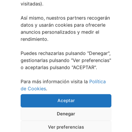
visitadas).
al 7 de agosto
27 julio, 2026
Vilaboa | Verano Cultural 2026
2 julio, 2026
Así mismo, nuestros partners recogerán
datos y usarán cookies para ofrecerle
anuncios personalizados y medir el
rendimiento.
Puedes rechazarlas pulsando "Denegar",
gestionarlas pulsando "
Ver preferencias
"
o aceptarlas pulsando "ACEPTAR".
Para más información visita la
Política
de Cookies
.
Aceptar
Denegar
Ver preferencias