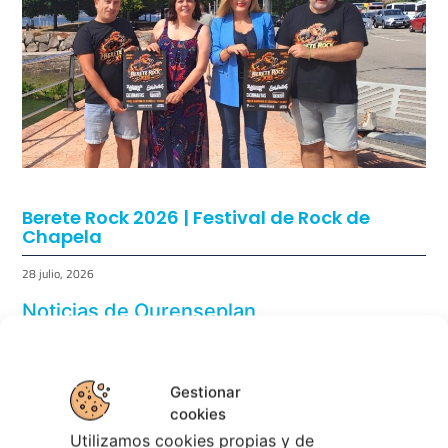
Eclipse Solar 2026 en Vigo: el Gran Evento
Astronómico
4 agosto, 2026
Gestionar
Berete Rock 2026 | Festival de Rock de
Chapela
cookies
Utilizamos cookies propias y de