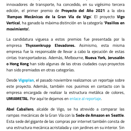
innovadores de transporte, ha concedido, en su vigésimo tercera
edición, el primer premio de
Proyecto del Año 2021
a la obra
‘
Rampas Mecánicas de la Gran Vía de Vigo
’. El proyecto
Vigo
Vertical
, ha ganado la máxima distinción en la categoría
‘Pasillos en
movimiento’.
La candidatura viguesa a estos premios fue presentada por la
empresa
Thyssenkrupp Elevadores.
Asimismo, esta misma
empresa fue la responsable de llevar a cabo la ejecución de estas
cintas transportadoras. Además, Melbourne,
Nueva York, Jerusalén
o Hong Kong
han sido algunas de las otras ciudades cuyo proyectos
han sido premiados en otras categorías.
Desde
Vigoplan
, el pasado noviembre realizamos un reportaje sobre
este proyecto. Además, también nos pusimos en contacto con la
empresa encargada de realizar la estructura metálica de colores,
UMIAMETAL
. Por aquí te dejamos en
enlace al reportaje
.
Abel Caballero
, alcalde de Vigo, se ha atrevido a comparar las
rampas mecánicas de la Gran Vía con la
Sede de Amazon en Seattle
.
Esta sede del gigante de las compras por internet también consta de
una estructura mecánica acristalada y con jardines en su interior. Sin