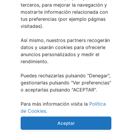
28 julio, 2026
terceros, para mejorar la navegación y
mostrarte información relacionada con
Noticias de Ourenseplan
tus preferencias (por ejemplo páginas
Festival Noites Teatrais de Vilamarín 2026
12
visitadas).
julio, 2026
Verano Cultural de Seixalbo 2026
31 mayo,
Así mismo, nuestros partners recogerán
2026
datos y usarán cookies para ofrecerle
A bailar! | Espectáculo en Baños de Molga
31
anuncios personalizados y medir el
mayo, 2026
rendimiento.
Noticias de Pontevedraplan
Puedes rechazarlas pulsando "Denegar",
Así serán las Fiestas de la Peregrina 2026
4
gestionarlas pulsando "
Ver preferencias
"
agosto, 2026
o aceptarlas pulsando "ACEPTAR".
El XXXII Festival Internacional de Jazz e Blues
de Pontevedra reunirá a grandes músicos del 3
Para más información visita la
Política
al 7 de agosto
27 julio, 2026
de Cookies
.
Vilaboa | Verano Cultural 2026
2 julio, 2026
Aceptar