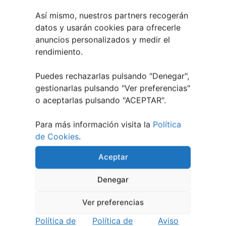
Así mismo, nuestros partners recogerán
datos y usarán cookies para ofrecerle
anuncios personalizados y medir el
rendimiento.
Puedes rechazarlas pulsando "Denegar",
gestionarlas pulsando "
Ver preferencias
"
o aceptarlas pulsando "ACEPTAR".
Para más información visita la
Política
Eclipse Solar 2026 en Vigo: el Gran Evento
Astronómico
de Cookies
.
4 agosto, 2026
Aceptar
Denegar
Ver preferencias
Política de
Política de
Aviso