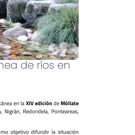
ánea de ríos en
ltánea en la
XIV edición
de
Móllate
a, Nigrán, Redondela, Ponteareas,
como objetivo difundir la situación