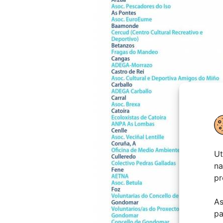
Ut
na
pr
As
pa