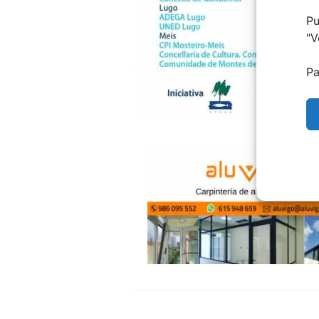
Pu
"
V
Pa