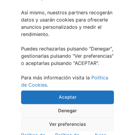
Así mismo, nuestros partners recogerán
datos y usarán cookies para ofrecerle
anuncios personalizados y medir el
rendimiento.
Puedes rechazarlas pulsando "Denegar",
gestionarlas pulsando "
Ver preferencias
"
o aceptarlas pulsando "ACEPTAR".
COMPÁRTELO EN REDES SI TE HA GUSTADO:
Para más información visita la
Política
de Cookies
.
ENTRADA ANTERIOR
ENTRADA SIGUIENTE
Nueva Normalidad en Galicia | Nuevas Medidas de Seguridad
Los Mejores Blogs Infantiles son de Vigo
Aceptar
Denegar
Ver preferencias