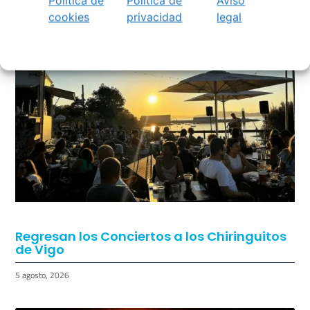
Política de
Política de
Aviso
cookies
privacidad
legal
TAMBIÉN PODRÍA GUSTARTE:
Regresan los Conciertos a los Chiringuitos
de Vigo
5 agosto, 2026