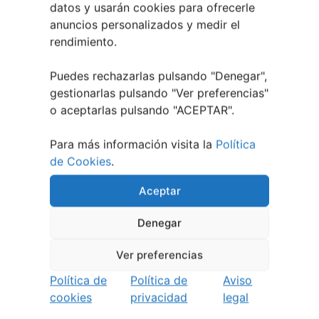
datos y usarán cookies para ofrecerle
El XXXII Festival Internacional de Jazz e Blues
anuncios personalizados y medir el
de Pontevedra reunirá a grandes músicos del 3
rendimiento.
al 7 de agosto
27 julio, 2026
Vilaboa | Verano Cultural 2026
2 julio, 2026
Puedes rechazarlas pulsando "Denegar",
gestionarlas pulsando "
Ver preferencias
"
o aceptarlas pulsando "ACEPTAR".
Para más información visita la
Política
de Cookies
.
Aceptar
Denegar
Ver preferencias
Política de
Política de
Aviso
cookies
privacidad
legal