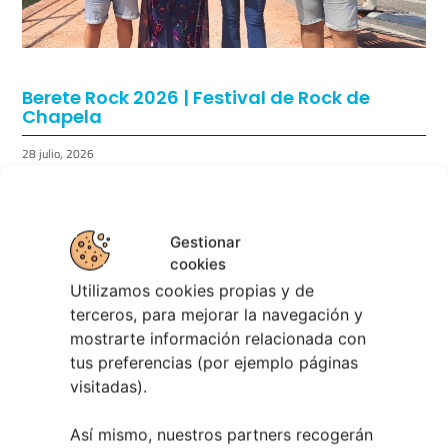
Berete Rock 2026 | Festival de Rock de
Chapela
28 julio, 2026
Noticias de Ourenseplan
Festival Noites Teatrais de Vilamarín 2026
12
Gestionar
julio, 2026
cookies
Verano Cultural de Seixalbo 2026
31 mayo,
Utilizamos cookies propias y de
2026
terceros, para mejorar la navegación y
A bailar! | Espectáculo en Baños de Molga
31
mostrarte información relacionada con
mayo, 2026
tus preferencias (por ejemplo páginas
Noticias de Pontevedraplan
visitadas).
Así serán las Fiestas de la Peregrina 2026
4
Así mismo, nuestros partners recogerán
agosto, 2026