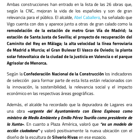
Ambas construcciones han entrado en la lista de las 26 obras que,
según la CNC, mejoran la vida de los españoles y son de gran
relevancia para el público. El alcalde,
Abel Caballero
, ha señalado que
Vigo cuenta con dos y aparece junto a otras de gran calado como la
remodelación de la estación de metro Gran Vía de Madrid; la
estación de Santa Justa de Sevilla; el proyecto de recuperación del
Caminito del Rey en Málaga; la alta velocidad la línea ferroviaria
de Madrid a Murcia; el Gran Bulevar El Vasco de Oviedo; la planta
solar fotovoltaica de la ciudad de la justicia en Valencia o el parque
Agrisolar de Menorca.
Según la
Confederación Nacional de la Construcción
los indicadores
de selección para formar parte de esta lista están relacionados con
la innovación, la sostenibilidad, la relevancia social y el impacto
económico en las respectivas áreas geográficas.
Además, el alcalde ha recordado que la depuradora de Lagares era
una obra
«urgente del Ayuntamiento con Elena Espinosa como
ministra de Medio Ambiente y Emilio Pérez Touriño como presidente de
la Xunta»
. En cuanto a Plaza América, valoró que
“es un modelo de
acción ciudadana”
y valoró positivamente la nueva ubicación con el
diseño de la escultura de
Silverio Rivas
en ese espacio.