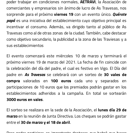
poder trabajar en condiciones normales,
AETRAVI
, la Asociación de
comerciantes y empresarios sin ánimo de lucro de As Travesas, nos
sorprende para el próximo
viernes 19
con un evento único.
Quérote
papá
es una iniciativa del establecimiento cuyo objetivo principal es
incentivar el consumo. Además, va dirigido tanto al público de As
Travesas como al de otras zonas de la ciudad. También, cabe destacar
como objetivo secundario, la publicidad a la zona de las Traviesas y a
sus establecimientos
El evento comenzará este miércoles 10 de marzo y terminará el
próximo viernes 19 de marzo del 2021. La fecha de fin coincide con
la celebración del día del padre, el cual es festivo en Vigo. El Día del
padre en
As Travesas
se celebrará con un sorteo de
30 vales de
compra
valorados en
100 euros
cada uno y separados en
participaciones de 10 euros que los premiados podrán gastar en los
establecimientos adheridos a la campaña. En total se sortearán
3000 euros en vales
.
El sorteo se realizara en la sede de la Asociación, el
lunes día 29 de
marzo
en la reunión de Junta Directiva. Los cheques se podrán gastar
entre el
30 de marzo y el 18 de abril
.
Para poder participar, es importante destacar, que habrá que hacer