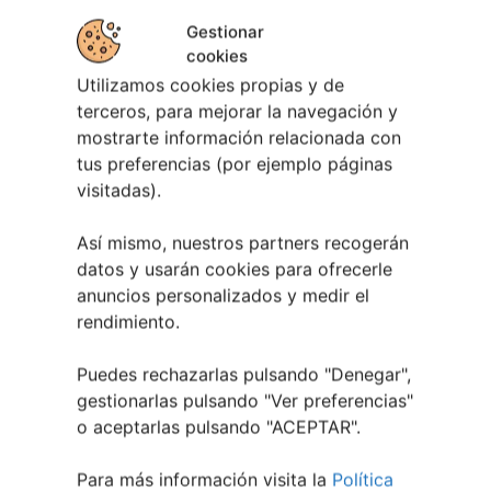
Gestionar
cookies
Utilizamos cookies propias y de
terceros, para mejorar la navegación y
Berete Rock 2026 | Festival de Rock de
mostrarte información relacionada con
Chapela
tus preferencias (por ejemplo páginas
visitadas).
28 julio, 2026
Noticias de Ourenseplan
Así mismo, nuestros partners recogerán
datos y usarán cookies para ofrecerle
Festival Noites Teatrais de Vilamarín 2026
12
anuncios personalizados y medir el
julio, 2026
rendimiento.
Verano Cultural de Seixalbo 2026
31 mayo,
2026
Puedes rechazarlas pulsando "Denegar",
A bailar! | Espectáculo en Baños de Molga
31
gestionarlas pulsando "
Ver preferencias
"
mayo, 2026
o aceptarlas pulsando "ACEPTAR".
Noticias de Pontevedraplan
Para más información visita la
Política
Así serán las Fiestas de la Peregrina 2026
4