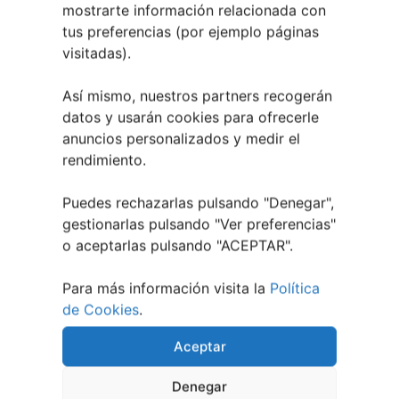
mostrarte información relacionada con
Festival Noites Teatrais de Vilamarín 2026
12
tus preferencias (por ejemplo páginas
julio, 2026
visitadas).
Verano Cultural de Seixalbo 2026
31 mayo,
2026
Así mismo, nuestros partners recogerán
A bailar! | Espectáculo en Baños de Molga
31
datos y usarán cookies para ofrecerle
mayo, 2026
anuncios personalizados y medir el
Noticias de Pontevedraplan
rendimiento.
Así serán las Fiestas de la Peregrina 2026
4
Puedes rechazarlas pulsando "Denegar",
agosto, 2026
gestionarlas pulsando "
Ver preferencias
"
El XXXII Festival Internacional de Jazz e Blues
o aceptarlas pulsando "ACEPTAR".
de Pontevedra reunirá a grandes músicos del 3
al 7 de agosto
27 julio, 2026
Para más información visita la
Política
Vilaboa | Verano Cultural 2026
2 julio, 2026
de Cookies
.
Aceptar
Denegar