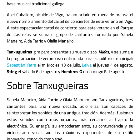
base musical tradicional gallega.
Abel Caballero, alcalde de Vigo, ha anunciado en rueda de prensa el
nuevo nombramiento del cartel de conciertos de este verano en Vigo.
A este espectacular cartel de concierto para este verano en el Parque
de Castrelos se suma el grupo de cantantes formado por Sabela
Maneiro, Aida Tarrío y Olalla Maneiro.
Tanxugueiras
gira para presentar su nuevo disco,
Midas
, y se suma a
la programación de verano ya confirmada para el auditorio municipal:
Sebastián Yatra
el miércoles 13 de julio,
Leiva
el jueves 4 de agosto,
Sting
el sábado 6 de agosto y
Hombres G
el domingo 8 de agosto.
Sobre Tanxugueiras
Sabela Maneiro, Aida Tarrío y Olaia Maneiro son Tanxugueiras, tres
cantantes para una nueva década.
Solo ellas son capaces de
reinterpretar los sonidos de una antigua tradición. Además, fusionan
estos sonidos con ritmos urbanos, más cercanos al trap o la
electrónica.
Su energía, su empoderamiento, su contundencia y su
virtuosismo vocal son los máximos exponentes de su estilo
innovador, conocido como trad.