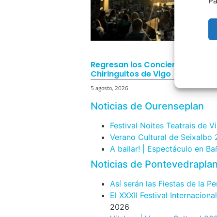
Pa
Regresan los Conciertos a los
Chiringuitos de Vigo
5 agosto, 2026
Noticias de Ourenseplan
Festival Noites Teatrais de V
Verano Cultural de Seixalbo
A bailar! | Espectáculo en B
Noticias de Pontevedrapla
Así serán las Fiestas de la P
El XXXII Festival Internacion
2026