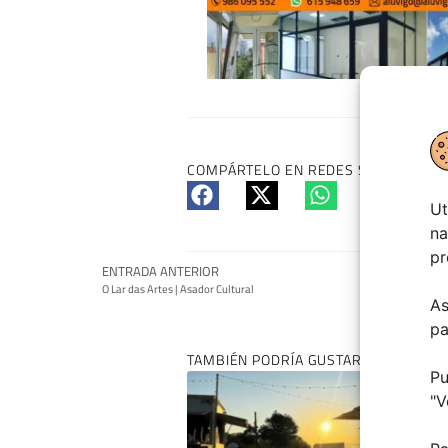
COMPÁRTELO EN REDES SI TE HA GUS
Ut
na
pr
ENTRADA ANTERIOR
O Lar das Artes | Asador Cultural
As
pa
TAMBIÉN PODRÍA GUSTARTE:
Pu
"
V