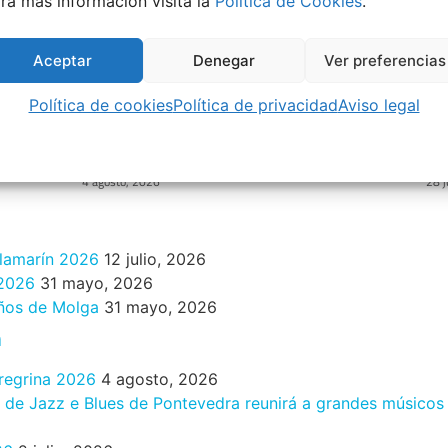
ra más información visita la
Política de Cookies
.
Aceptar
Denegar
Ver preferencias
Política de cookies
Política de privacidad
Aviso legal
Eclipse Solar 2026 en Vigo: el Gran
Be
Evento Astronómico
Ro
4 agosto, 2026
28 j
ilamarín 2026
12 julio, 2026
 2026
31 mayo, 2026
años de Molga
31 mayo, 2026
n
eregrina 2026
4 agosto, 2026
al de Jazz e Blues de Pontevedra reunirá a grandes músicos