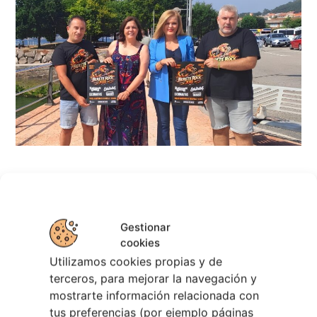
Berete Rock 2026 | Festival de Rock de
Chapela
28 julio, 2026
Gestionar
cookies
Noticias de Ourenseplan
Utilizamos cookies propias y de
Festival Noites Teatrais de Vilamarín 2026
12
terceros, para mejorar la navegación y
julio, 2026
mostrarte información relacionada con
Verano Cultural de Seixalbo 2026
31 mayo,
tus preferencias (por ejemplo páginas